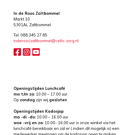
In de Roos Zaltbommel
Markt 10
5301AL Zaltbommel
Tel. 088 345 27 85
inderooszaltbommel@cello-zorg.nl
Openingstijden Lunchcafé
ma t/m za:
10.00 – 17.00 uur
Op
zondag
zijn wij
gesloten
Openingstijden Kadosjop
ma -di -do:
10.00 – 16.00 uur
woe -vrij en za:
10.00- 16.00 uur is onze winkel via het
lunchcafé bereikbaar en zal er ( indien dit mogelijk is) een
medewerker meelopen om de kadosjop open te maken.