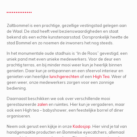
Zaltbommel is een prachtige, gezellige vestingstad gelegen aan
de Waal. De stad heeft veel bezienswaardigheden en staat
bekend als een echte kunstenaarsstad. Oorspronkelijk heette de
stad Bommel en zo noemen de inwoners het nog steeds.
In het monumentale oude stadhuis is “In de Roos” gevestigd, een
uniek pand met even unieke medewerkers. Voor de deur een
prachtig terras, en bij minder mooi weer kun je heerlijk binnen
genieten. Daar kun je ontspannen en een sfeervol interieur en
genieten van heerlijke
lunchgerechten
of een
High Tea
. Weer of
geen weer, onze medewerkers zorgen voor een zonnige
bediening.
Daarnaast beschikken we ook over verschillende mooi
gerestaureerde
zalen
en ruimtes. Hier kun je vergaderen, maar
ook een High tea – babyshower, een feestelijke borrel of diner
organiseren.
Neem ook gerust een kijkje in onze
Kadosjop
. Hier vind je tal van
handgemaakte producten en Bommelse eyecatchers, allemaal