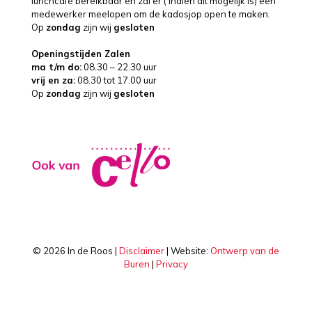
lunchcafé bereikbaar en zal er ( indien dit mogelijk is) een
medewerker meelopen om de kadosjop open te maken.
Op
zondag
zijn wij
gesloten
Openingstijden Zalen
ma t/m do:
08.30 – 22.30 uur
vrij en za:
08.30 tot 17.00 uur
Op
zondag
zijn wij
gesloten
©
2026 In de Roos |
Disclaimer
| Website:
Ontwerp van de
Buren
|
Privacy