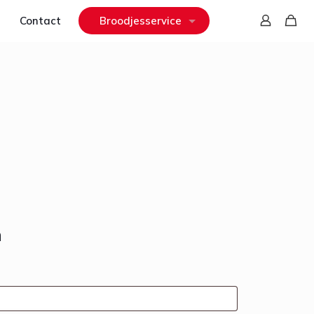
Contact
Broodjesservice
n
ereist