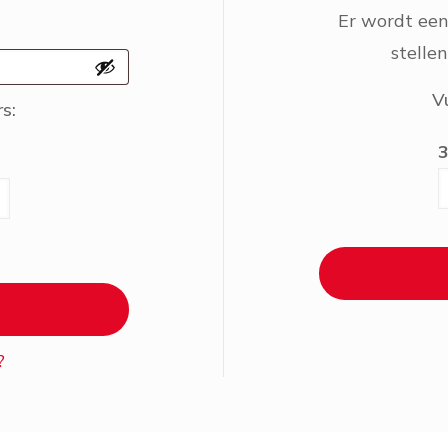
Er wordt ee
stelle
Vu
rs:
3
?