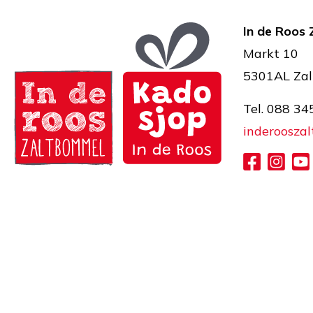
In de Roos
Markt 10
5301AL Za
Tel. 088 34
inderoosza