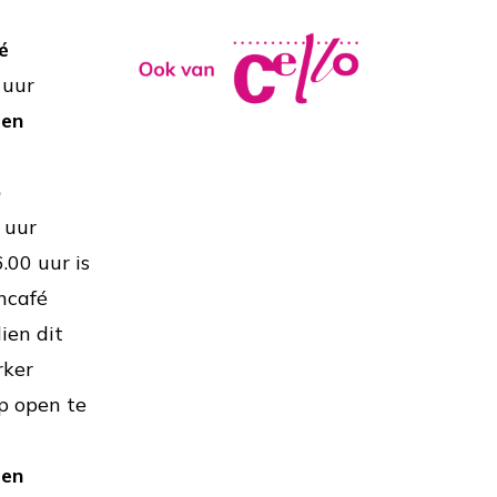
é
 uur
ten
p
 uur
.00 uur is
hcafé
ien dit
rker
p open te
ten