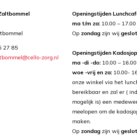
 Zaltbommel
Openingstijden Lunchcaf
ma t/m za:
10.00 – 17.00
ltbommel
Op
zondag
zijn wij
geslo
5 27 85
Openingstijden Kadosjo
ltbommel@cello-zorg.nl
ma -di -do:
10.00 – 16.00
woe -vrij en za:
10.00- 16
onze winkel via het lunc
bereikbaar en zal er ( ind
mogelijk is) een medewe
meelopen om de kadosjo
maken.
Op
zondag
zijn wij
geslo