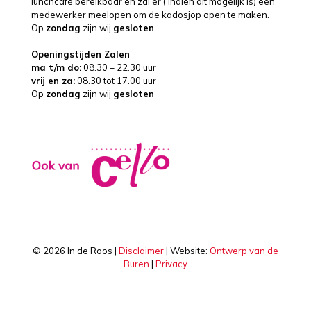
lunchcafé bereikbaar en zal er ( indien dit mogelijk is) een
medewerker meelopen om de kadosjop open te maken.
Op
zondag
zijn wij
gesloten
Openingstijden Zalen
ma t/m do:
08.30 – 22.30 uur
vrij en za:
08.30 tot 17.00 uur
Op
zondag
zijn wij
gesloten
©
2026 In de Roos |
Disclaimer
| Website:
Ontwerp van de
Buren
|
Privacy