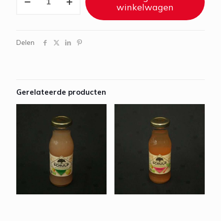
1
winkelwagen
liter
aantal
Delen
Gerelateerde producten