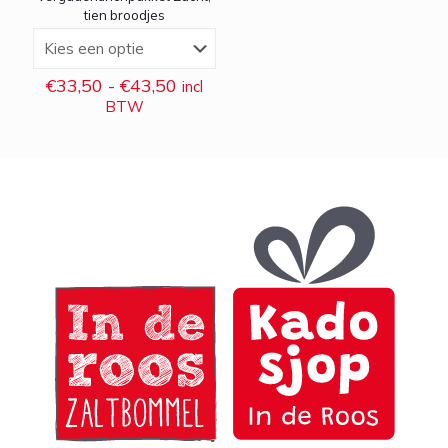
tien broodjes
Prijsklasse:
€
33,50
-
€
43,50
incl
€33,50
BTW
tot
€43,50