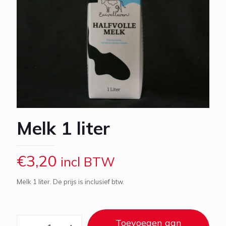
Melk 1 liter
€
3,20
incl BTW
Melk 1 liter. De prijs is inclusief btw.
Melk
Toevoegen aan